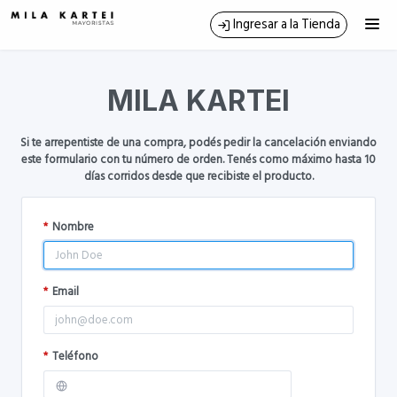
Fabricamos Prendas de Moda - Venta Mayorista a Comercios y
Ingresar a la Tienda
Distribuidores
CONTACTO
MILA KARTEI
Si te arrepentiste de una compra, podés pedir la cancelación enviando
este formulario con tu número de orden. Tenés como máximo hasta 10
días corridos desde que recibiste el producto.
*
Nombre
*
Email
*
Teléfono